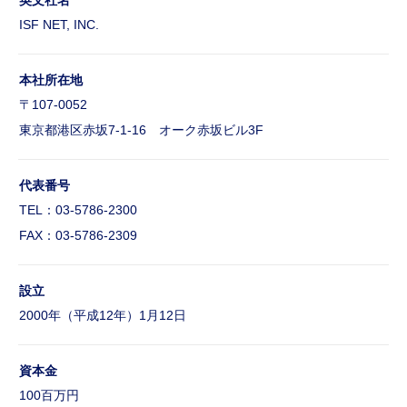
英文社名
教育・研修制度
ISF NET, INC.
福利厚生
ワークライフバランス
本社所在地
Column
転職コラム
〒107-0052
転職コラム一覧
東京都港区赤坂7-1-16 オーク赤坂ビル3F
Company
企業情報
代表番号
会社概要
TEL：
03-5786-2300
経営理念/10のビジョン/ISC/DSP
FAX：03-5786-2309
事業内容
仕事内容
設立
Download
ダウンロード
2000年（平成12年）1月12日
採用資料ダウンロード
FAQ
よくある質問
資本金
100百万円
よくある質問