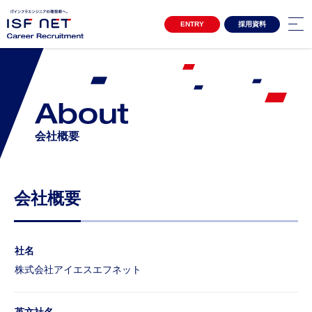
ENTRY
採用資料
キャリア採用サイトTOP
3分でわかるアイエスエフネット
Project Story
プロジェクトストーリー
プロジェクトストーリー01
会社概要
プロジェクトストーリー02
Special Contents
スペシャルコンテンツ
会社概要
女性活躍推進 自分らしく働き続ける
クロストーク アルムナイ社員×上司
Interview
インタビュー
社名
インタビュー一覧
株式会社アイエスエフネット
Environment
環境・制度