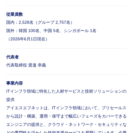
お問い合わせ
従業員数
Career Recruitment
キャリア採用
国内：2,528名（グループ 2,757名）
採用メッセージ｜選考フロー
国外：韓国 100名、中国 5名、シンガポール 1名
募集職種
（2026年6月1日現在）
バイリンガル採用
障がい者採用
ウェルカムバック採用
代表者
アルムナイライン登録
代表取締役 渡邉 幸義
シニア採用
キャリア登録
事業内容
ITインフラ領域に特化した人材サービスと技術ソリューションの
ENTRY
採用資料
提供
アイエスエフネットは、ITインフラ領域において、プリセールス
から設計・構築、運用・保守まで幅広いフェーズをカバーできる
エンジニアの提供と、クラウド・ネットワーク・セキュリティな
どの専門性を活かした技術支援サービスを展開しています。企業