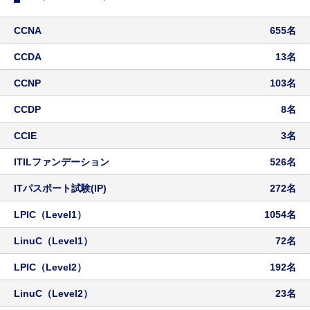
お問い合わせ
CCNA
655名
Career Recruitment
キャリア採用
CCDA
13名
採用メッセージ｜選考フロー
募集職種
CCNP
103名
バイリンガル採用
CCDP
8名
障がい者採用
ウェルカムバック採用
CCIE
3名
アルムナイライン登録
ITILファンデーション
526名
シニア採用
キャリア登録
ITパスポート試験(IP)
272名
LPIC（Level1）
1054名
ENTRY
採用資料
LinuC（Level1）
72名
LPIC（Level2）
192名
LinuC（Level2）
23名