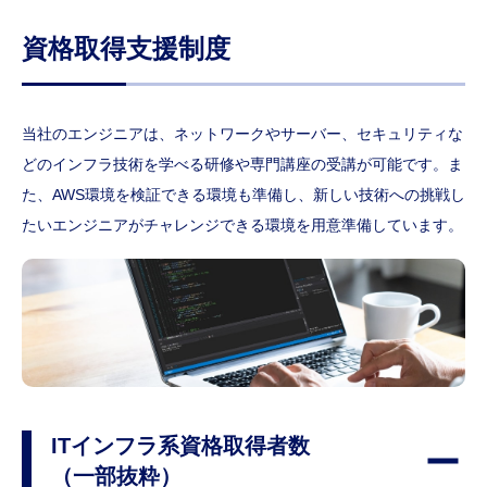
教育・研修制度
福利厚生
資格取得支援制度
ワークライフバランス
Column
転職コラム
当社のエンジニアは、ネットワークやサーバー、セキュリティな
転職コラム一覧
どのインフラ技術を学べる研修や専門講座の受講が可能です。ま
Company
た、AWS環境を検証できる環境も準備し、新しい技術への挑戦し
企業情報
たいエンジニアがチャレンジできる環境を用意準備しています。
会社概要
経営理念/10のビジョン/ISC/DSP
事業内容
仕事内容
Download
ダウンロード
採用資料ダウンロード
FAQ
よくある質問
ITインフラ系資格取得者数
（一部抜粋）
よくある質問