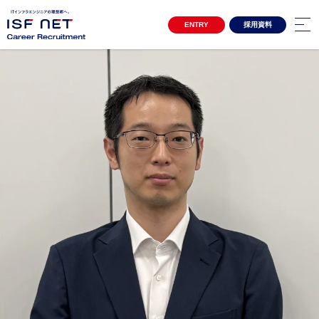
ENTRY
採用資料
キャリア採用サイトTOP
3分でわかるアイエスエフネット
Project Story
プロジェクトストーリー
プロジェクトストーリー01
プロジェクトストーリー02
Special Contents
スペシャルコンテンツ
女性活躍推進 自分らしく働き続ける
クロストーク アルムナイ社員×上司
Interview
インタビュー
インタビュー一覧
Environment
環境・制度