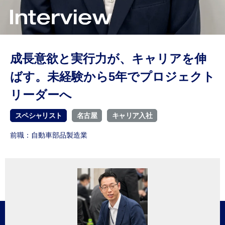
教育・研修制度
福利厚生
ワークライフバランス
Column
転職コラム
成長意欲と実行力が、キャリアを伸
転職コラム一覧
ばす。未経験から5年でプロジェクト
Company
企業情報
リーダーへ
会社概要
スペシャリスト
名古屋
キャリア入社
経営理念/10のビジョン/ISC/DSP
事業内容
前職：自動車部品製造業
仕事内容
Download
ダウンロード
採用資料ダウンロード
FAQ
よくある質問
よくある質問