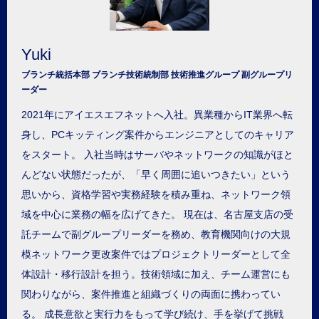
お問い合わせ
Career Recruitment
キャリア採用
Yuki
採用メッセージ｜選考フロー
ブランチ統括本部 ブランチ技術統制部 技術推進グループ 副グループリ
募集職種
ーダー
バイリンガル採用
2021年にアイエスエフネットへ入社。異業種からIT業界へ転
障がい者採用
ウェルカムバック採用
身し、PCキッティング案件からエンジニアとしてのキャリア
アルムナイライン登録
をスタート。 入社当時はサーバやネットワークの知識がほと
シニア採用
んどない状態だったが、「早く周囲に追いつきたい」という
キャリア登録
思いから、資格学習や実務経験を積み重ね、ネットワーク領
域を中心に業務の幅を広げてきた。 現在は、名古屋支店の受
ENTRY
採用資料
託チームで副グループリーダーを務め、教育機関向けの大規
模ネットワーク更改案件ではプロジェクトリーダーとして全
体設計・移行設計を担う。技術領域に加え、チーム運営にも
関わりながら、案件推進と組織づくりの両面に携わってい
る。 成長意欲と実行力をもって学び続け、手を挙げて挑戦