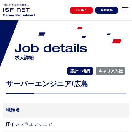
ENTRY
採用資料
キャリア採用サイトTOP
3分でわかるアイエスエフネット
Project Story
プロジェクトストーリー
プロジェクトストーリー01
求人詳細
プロジェクトストーリー02
設計・構築
キャリア入社
Special Contents
スペシャルコンテンツ
サーバーエンジニア/広島
女性活躍推進 自分らしく働き続ける
クロストーク アルムナイ社員×上司
Interview
インタビュー
職種名
インタビュー一覧
ITインフラエンジニア
Environment
環境・制度