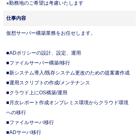
※勤務地のご希望は考慮いたします
お問い合わせ
Career Recruitment
仕事内容
キャリア採用
採用メッセージ｜選考フロー
仮想サーバー構築業務をお任せします。
募集職種
バイリンガル採用
障がい者採用
■ADポリシーの設計、設定、運用
ウェルカムバック採用
■ファイルサーバー構築/移行
アルムナイライン登録
■新システム導入/既存システム更改のための提案書作成
シニア採用
キャリア登録
■運用スクリプトの作成/メンテナンス
■クラウド上にOS構築/運用
ENTRY
採用資料
■月次レポート作成オンプレミス環境からクラウド環境
への移行
■ファイルサーバ移行
■ADサーバ移行