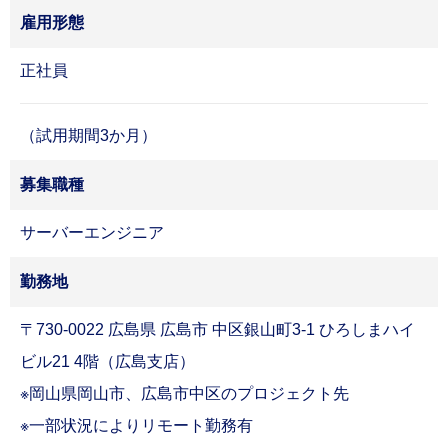
教育・研修制度
雇用形態
福利厚生
ワークライフバランス
正社員
Column
転職コラム
（試用期間3か月）
転職コラム一覧
Company
企業情報
募集職種
会社概要
サーバーエンジニア
経営理念/10のビジョン/ISC/DSP
事業内容
勤務地
仕事内容
Download
〒730-0022 広島県 広島市 中区銀山町3-1 ひろしまハイ
ダウンロード
ビル21 4階（広島支店）
採用資料ダウンロード
※岡山県岡山市、広島市中区のプロジェクト先
FAQ
よくある質問
※一部状況によりリモート勤務有
よくある質問