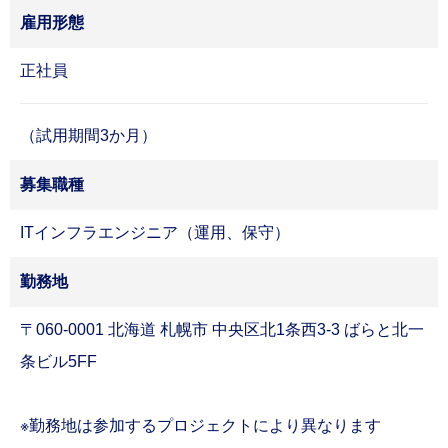
教育・研修制度
雇用形態
福利厚生
ワークライフバランス
正社員
Column
転職コラム
（試用期間3か月）
転職コラム一覧
Company
企業情報
募集職種
会社概要
ITインフラエンジニア（運用、保守）
経営理念/10のビジョン/ISC/DSP
事業内容
勤務地
仕事内容
Download
〒060-0001 北海道 札幌市 中央区北1条西3-3 ばらと北一
ダウンロード
条ビル5FF
採用資料ダウンロード
FAQ
よくある質問
※勤務地は参加するプロジェクトにより異なります
よくある質問