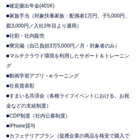
■確定拠出年金(401K)
■家族手当（対象扶養家族：配偶者1万円、子5,000円、
親3,000円／入社2年目より適用）
■社割・社内販売
■寮完備（自己負担3万5,000円／月・対象者のみ）
■マルチクラウド環境を利用したサポート＆トレーニン
グ
■動画学習アプリ・e-ラーニング
■社長賞表彰
■すまいる共済会（各種ライフイベントにおける、お祝
金などの支給制度）
■CDP制度（社内公募制度）
■iPhone貸与
■カフェテリアプラン（提携企業の商品を格安で購入で