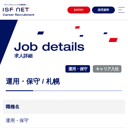
ENTRY
採用資料
キャリア採用サイトTOP
3分でわかるアイエスエフネット
Project Story
プロジェクトストーリー
プロジェクトストーリー01
求人詳細
プロジェクトストーリー02
運用・保守
キャリア入社
Special Contents
スペシャルコンテンツ
運用・保守 / 札幌
女性活躍推進 自分らしく働き続ける
クロストーク アルムナイ社員×上司
Interview
インタビュー
職種名
インタビュー一覧
運用・保守
Environment
環境・制度