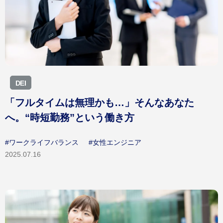
お問い合わせ
Career Recruitment
キャリア採用
採用メッセージ｜選考フロー
募集職種
バイリンガル採用
障がい者採用
DEI
ウェルカムバック採用
「フルタイムは無理かも…」そんなあなた
アルムナイライン登録
へ。“時短勤務”という働き方
シニア採用
キャリア登録
#ワークライフバランス
#女性エンジニア
2025.07.16
ENTRY
採用資料