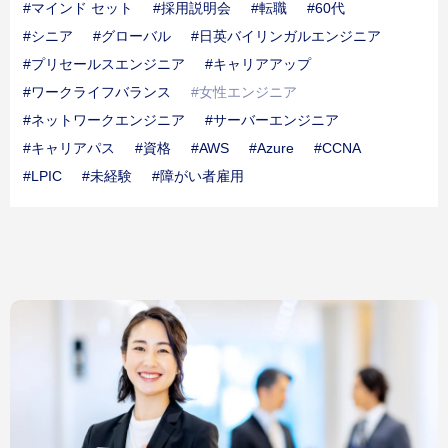
#マインド セット
#採用説明会
#転職
#60代
教育・研修制度
福利厚生
#シニア
#グローバル
#日英バイリンガルエンジニア
ワークライフバランス
#プリセールスエンジニア
#キャリアアップ
#ワークライフバランス
#女性エンジニア
Column
転職コラム
#ネットワークエンジニア
#サーバーエンジニア
転職コラム一覧
#キャリアパス
#資格
#AWS
#Azure
#CCNA
#LPIC
#未経験
#障がい者雇用
Company
企業情報
会社概要
経営理念/10のビジョン/ISC/DSP
事業内容
仕事内容
Download
ダウンロード
採用資料ダウンロード
FAQ
よくある質問
よくある質問