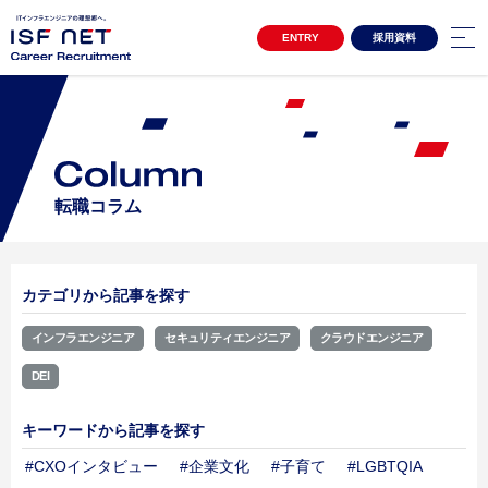
ENTRY
採用資料
キャリア採用サイトTOP
3分でわかるアイエスエフネット
Project Story
プロジェクトストーリー
プロジェクトストーリー01
転職コラム
プロジェクトストーリー02
Special Contents
スペシャルコンテンツ
カテゴリから記事を探す
女性活躍推進 自分らしく働き続ける
クロストーク アルムナイ社員×上司
インフラエンジニア
セキュリティエンジニア
クラウドエンジニア
Interview
DEI
インタビュー
インタビュー一覧
キーワードから記事を探す
Environment
環境・制度
#CXOインタビュー
#企業文化
#子育て
#LGBTQIA