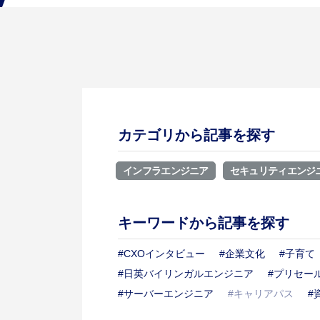
クロストーク アルムナイ社員×上司
Interview
インタビュー
インタビュー一覧
カテゴリから記事を探す
Environment
環境・制度
インフラエンジニア
セキュリティエンジ
教育・研修制度
福利厚生
ワークライフバランス
キーワードから記事を探す
#CXOインタビュー
#企業文化
#子育て
Column
転職コラム
#日英バイリンガルエンジニア
#プリセー
#サーバーエンジニア
#キャリアパス
#
転職コラム一覧