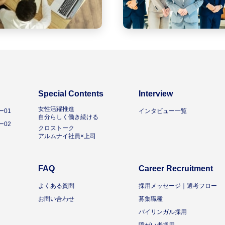
Special Contents
Interview
女性活躍推進
01
インタビュー一覧
自分らしく働き続ける
02
クロストーク
アルムナイ社員×上司
FAQ
Career Recruitment
よくある質問
採用メッセージ｜選考フロー
お問い合わせ
募集職種
バイリンガル採用
障がい者採用