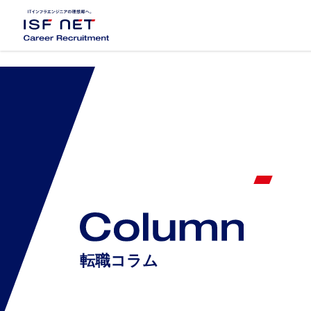
キャリア採用サイトTOP
3分でわかるアイエスエフネット
Project Story
プロジェクトス
プロジェクトストーリー01
プロジェクトストーリー02
転職コラム
Special Contents
スペシャ
女性活躍推進 自分らしく働き続ける