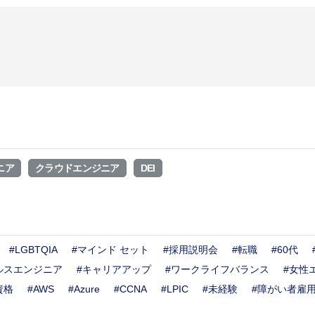
FAQ
よくあ
よくある質問
お問い合わせ
Career Recru
採用メッセージ｜
ニア
クラウドエンジニア
DEI
募集職種
バイリンガル採用
障がい者採用
ウェルカムバック
#LGBTQIA
#マインド セット
#採用説明会
#転職
#60代
アルムナイライン
ルスエンジニア
#キャリアアップ
#ワークライフバランス
#女性
資格
#AWS
#Azure
#CCNA
#LPIC
#未経験
#障がい者雇
シニア採用
キャリア登録